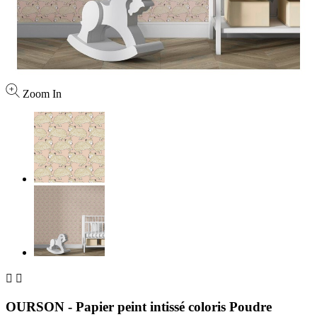
Zoom In


OURSON - Papier peint intissé coloris Poudre