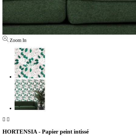
Zoom In


HORTENSIA - Papier peint intissé