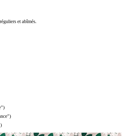
réguliers et abîmés.
e")
ance")
)