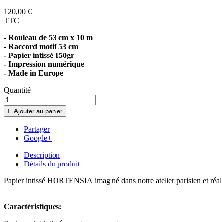
120,00 €
TTC
- Rouleau de 53 cm x 10 m
- Raccord motif 53 cm
- Papier intissé 150gr
-
I
mpression numérique
-
Made in Europe
Quantité

Ajouter au panier
Partager
Google+
Description
Détails du produit
Papier intissé HORTENSIA imaginé dans notre atelier parisien et réalis
Caractéristiques: